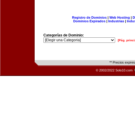
Registro de Dominios
|
Web Hosting
|
D
Dominios Expirados
|
Industrias
|
Indu
Categorías de Dominio:
[Pág. princi
** Precios expre
© 2002/2022 Solo10.com