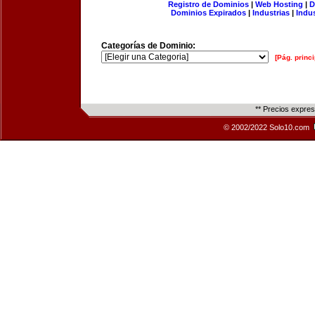
Registro de Dominios
|
Web Hosting
|
D
Dominios Expirados
|
Industrias
|
Indu
Categorías de Dominio:
[Pág. princi
** Precios expre
© 2002/2022 Solo10.com