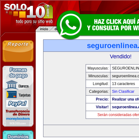
seguroenlinea
Vendido!
Mayusculas:
SEGUROENLI
Minusculas:
seguroenlinea.
Longitud:
13 caracteres
Categorias:
Sin Clasificar
Precio:
Realizar una of
Visitar!
seguroenlinea
Serán consideradas ofer