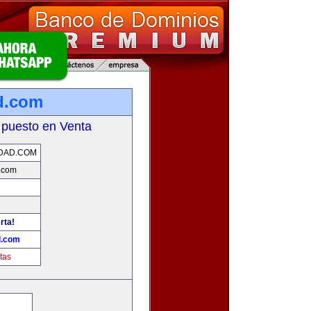
d.com
 puesto en Venta
DAD.COM
.com
rta!
d.com
tas