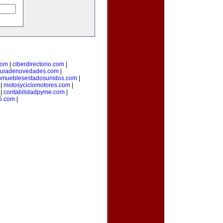
com
|
ciberdirectorio.com
|
uiadenovedades.com
|
nmueblesestadosunidos.com
|
|
motosyciclomotores.com
|
|
contabilidadpyme.com
|
5.com
|