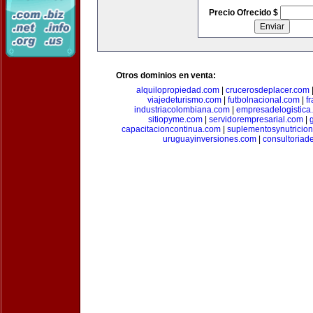
Precio Ofrecido $
Otros dominios en venta:
alquilopropiedad.com
|
crucerosdeplacer.com
viajedeturismo.com
|
futbolnacional.com
|
f
industriacolombiana.com
|
empresadelogistica
sitiopyme.com
|
servidorempresarial.com
|
capacitacioncontinua.com
|
suplementosynutricio
uruguayinversiones.com
|
consultoriad