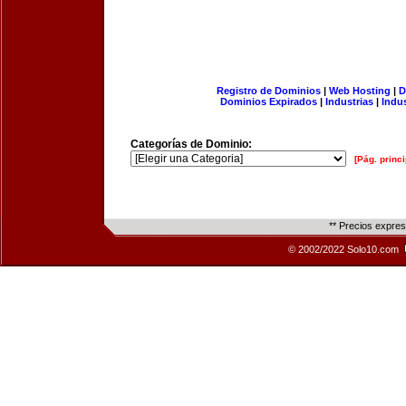
Registro de Dominios
|
Web Hosting
|
D
Dominios Expirados
|
Industrias
|
Indu
Categorías de Dominio:
[Pág. princi
** Precios expre
© 2002/2022 Solo10.com