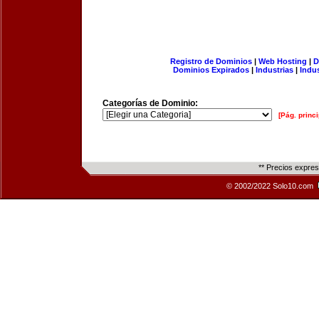
Registro de Dominios
|
Web Hosting
|
D
Dominios Expirados
|
Industrias
|
Indu
Categorías de Dominio:
[Pág. princi
** Precios expre
© 2002/2022 Solo10.com