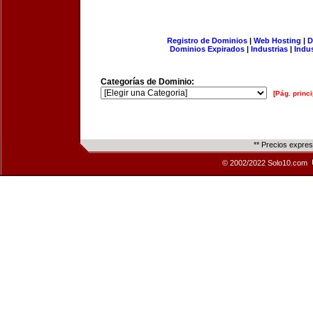
Registro de Dominios
|
Web Hosting
|
D
Dominios Expirados
|
Industrias
|
Indu
Categorías de Dominio:
[Pág. princi
** Precios expre
© 2002/2022 Solo10.com