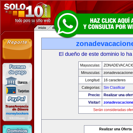
zonadevacacion
El dueño de este dominio lo ha
Mayusculas:
ZONADEVACACI
Minusculas:
zonadevacacione
Longitud:
16 caracteres
Categorias:
Sin Clasificar
Precio:
Realizar una ofer
Visitar!
zonadevacacion
Serán consideradas ofer
Realizar una Oferta