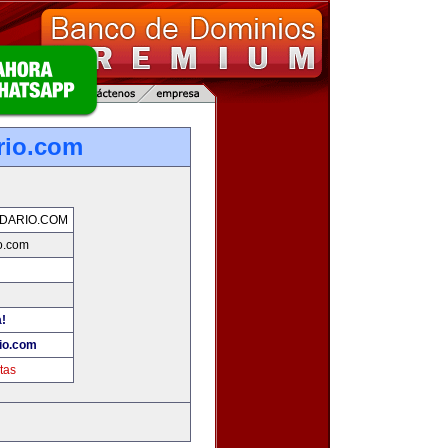
rio.com
DARIO.COM
o.com
!
io.com
tas