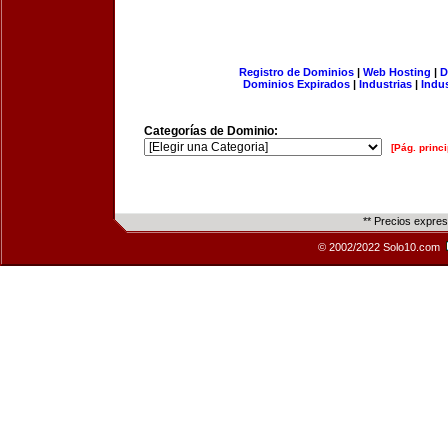
Registro de Dominios
|
Web Hosting
|
D
Dominios Expirados
|
Industrias
|
Indu
Categorías de Dominio:
[Pág. princi
** Precios expre
© 2002/2022 Solo10.com