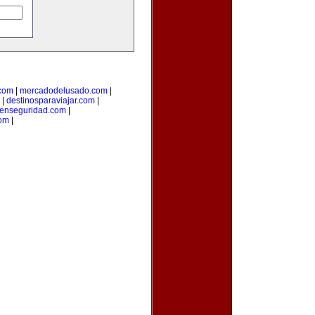
.com
|
mercadodelusado.com
|
|
destinosparaviajar.com
|
aenseguridad.com
|
com
|