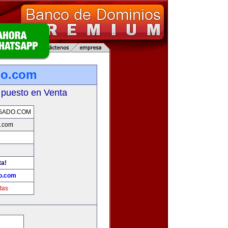
do.com
 puesto en Venta
SADO.COM
.com
ta!
o.com
tas