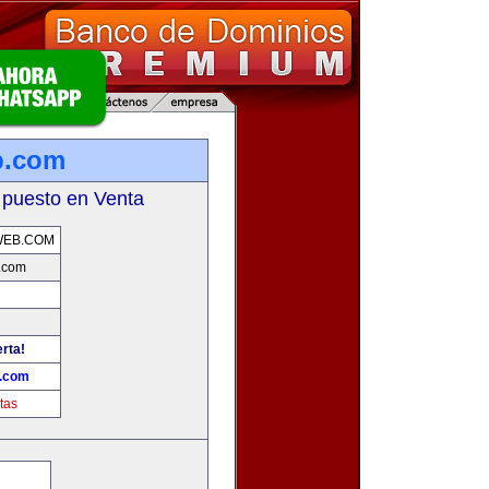
b.com
 puesto en Venta
WEB.COM
.com
erta!
b.com
tas