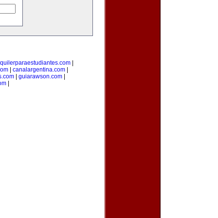
lquilerparaestudiantes.com
|
com
|
canalargentina.com
|
s.com
|
guiarawson.com
|
com
|