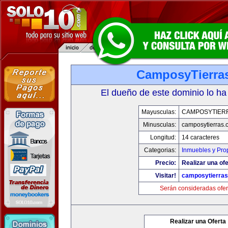
CamposyTierra
El dueño de este dominio lo ha
Mayusculas:
CAMPOSYTIER
Minusculas:
camposytierras.
Longitud:
14 caracteres
Categorias:
Inmuebles y Pro
Precio:
Realizar una ofe
Visitar!
camposytierra
Serán consideradas ofer
Realizar una Oferta