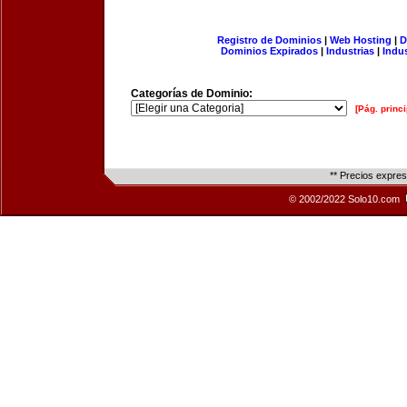
Registro de Dominios
|
Web Hosting
|
D
Dominios Expirados
|
Industrias
|
Indu
Categorías de Dominio:
[Pág. princi
** Precios expre
© 2002/2022 Solo10.com