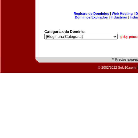
Registro de Dominios
|
Web Hosting
|
D
Dominios Expirados
|
Industrias
|
Indu
Categorías de Dominio:
[Pág. princi
** Precios expre
© 2002/2022 Solo10.com