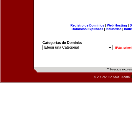
Registro de Dominios
|
Web Hosting
|
D
Dominios Expirados
|
Industrias
|
Indu
Categorías de Dominio:
[Pág. princi
** Precios expre
© 2002/2022 Solo10.com