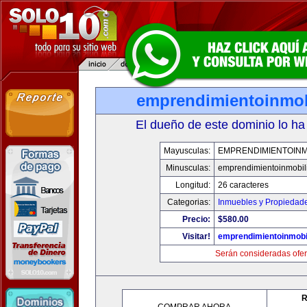
emprendimientoinmob
El dueño de este dominio lo ha
Mayusculas:
EMPRENDIMIENTOINM
Minusculas:
emprendimientoinmobil
Longitud:
26 caracteres
Categorias:
Inmuebles y Propiedad
Precio:
$580.00
Visitar!
emprendimientoinmobi
Serán consideradas ofer
R