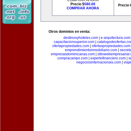
COMPRAR AHORA
Precio $
580.00
Precio 
COMPRAR AHORA
Otros dominios en venta:
destinosyhoteles.com
|
e-arquitectura.com
capacitacionsuperior.com
|
catalogodeofertas.c
ofertapropiedades.com
|
ofertaspropiedades.com
emprendimientoinmobiliario.com
|
secret
empresasdominicanas.com
|
sitiowebempresarial
compracampo.com
|
expertofinanciero.com
|
s
negociosinternacionais.com
|
viaj