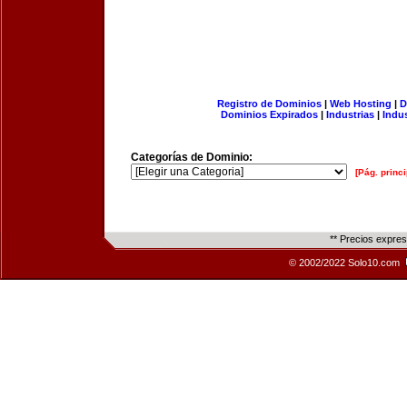
Registro de Dominios
|
Web Hosting
|
D
Dominios Expirados
|
Industrias
|
Indu
Categorías de Dominio:
[Pág. princi
** Precios expre
© 2002/2022 Solo10.com