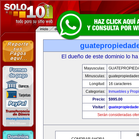
guatepropiedad
El dueño de este dominio lo ha
Mayusculas:
GUATEPROPIED
Minusculas:
guatepropiedade
Longitud:
16 caracteres
Categorias:
Inmuebles y Prop
Precio:
$995.00
Visitar!
guatepropiedade
Serán consideradas ofer
R