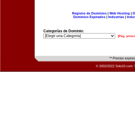
Registro de Dominios
|
Web Hosting
|
D
Dominios Expirados
|
Industrias
|
Indu
Categorías de Dominio:
[Pág. princi
** Precios expre
© 2002/2022 Solo10.com