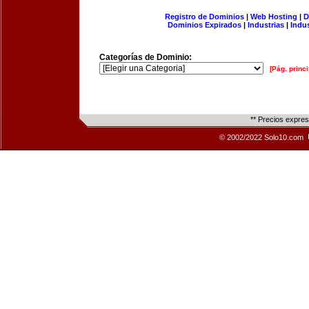
Registro de Dominios
|
Web Hosting
|
D
Dominios Expirados
|
Industrias
|
Indu
Categorías de Dominio:
[Pág. princi
** Precios expre
© 2002/2022 Solo10.com