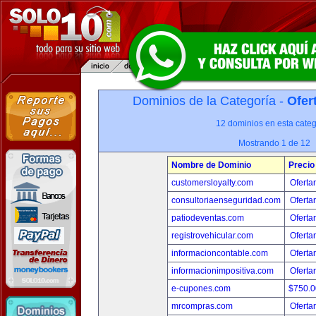
Dominios de la Categoría -
Ofer
12 dominios en esta categ
Mostrando 1 de 12
Nombre de Dominio
Precio
customersloyalty.com
Oferta
consultoriaenseguridad.com
Oferta
patiodeventas.com
Oferta
registrovehicular.com
Oferta
informacioncontable.com
Oferta
informacionimpositiva.com
Oferta
e-cupones.com
$750.
mrcompras.com
Oferta